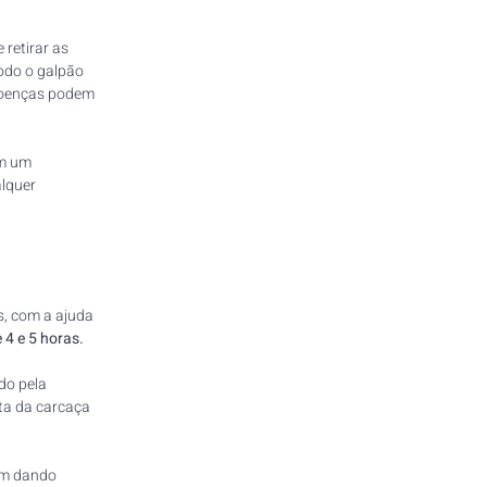
retirar as 
odo o galpão 
 doenças podem 
m um 
lquer 
s, com a ajuda 
 4 e 5 horas.
do pela 
ta da carcaça 
im dando 