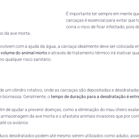
É importante ter sempre em mente que 
carcaças é essencial para evitar que t
corra o risco de ficar infectado, pois
po da ave morta.
volvem com a ajuda da água, a carcaça idealmente deve ser colocada e
 
volume do animal morto
 e através de tratamento térmico irá inativar qua
 qualquer risco sanitário.
e um cilindro rotativo, onde as carcaças são depositadas e desidratada
e biomassa. Geralmente, o
 tempo de duração para a desidratação é entre
ém de ajudar a prevenir doenças, como a eliminação do mau cheiro exala
 armazenagem da ave morta e o afastata animais invasores que por con
té os aviários. 
íduos desidratados 
podem até mesmo serem utilizados como adubo,
 ass