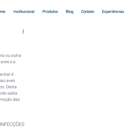
ome
Institucional
Produtos
Blog
Contato
Experiências
ra ou outra 
aves e a 
vitar é 
as aves 
os. Desta 
ola saiba 
moção das 
INFECÇÕES 