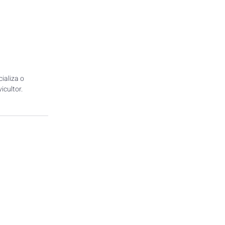
ializa o 
cultor. 