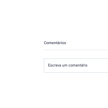
Comentários
Escreva um comentário
Por que equipamentos
aparentemente iguais
podem ter preços diferentes