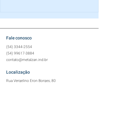
Fale conosco
(54) 3344-2554
(54) 99617-3884
contato@metalzan.ind.br
Localização
Rua Vergelino Eron Borges, 80
Distrito Industrial (
Saída p/ Charrua)
Tapejara - RS
Redes Sociais