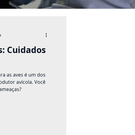
a
s: Cuidados
ra as aves é um dos
odutor avícola. Você
 ameaças?