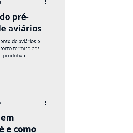
a
do pré-
e aviários
ento de aviários é
nforto térmico aos
e produtivo.
a
a em
 é e como