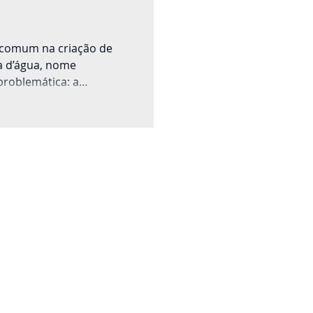
 comum na criação de
ga d’água, nome
roblemática: a